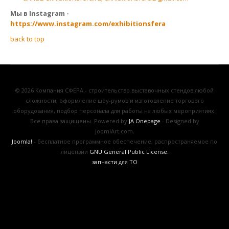
Мы в Instagram -
https://www.instagram.com/exhibitionsfera
back to top
© 2026 Компания СФЕРА - строительство выставочных стендов любой
сложности, оформление шоу-румов и изготовление торгового
оборудования, подбор персонала для работы на любых мероприятиях.
Все права защищены. Powered by
JA Onepage
- Designed by
JoomlArt.com.
Joomla!
- бесплатное программное обеспечение, распространяемое по
лицензии
GNU General Public License.
запчасти для ТО