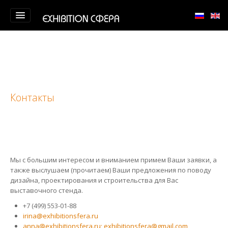
Главная
О компании
Портфолио
Контакты
Тренинги
Контакты
Мы с большим интересом и вниманием примем Ваши заявки, а
также выслушаем (прочитаем) Ваши предложения по поводу
дизайна, проектирования и строительства для Вас
выставочного стенда.
+7 (499) 553-01-88‬
irina@exhibitionsfera.ru
anna@exhibitionsfera.ru; exhibitionsfera@gmail.com